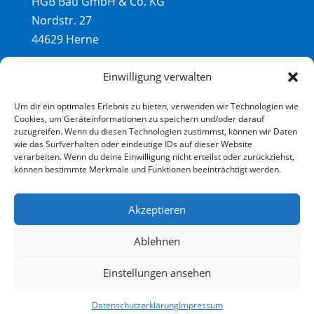
HGB Bau GmbH & Co. KG
Nordstr. 27
44629 Herne
Einwilligung verwalten
Um dir ein optimales Erlebnis zu bieten, verwenden wir Technologien wie
Ansprechpartner:
Cookies, um Geräteinformationen zu speichern und/oder darauf
Dipl.-Ing. - Baubiologe IBN
zuzugreifen. Wenn du diesen Technologien zustimmst, können wir Daten
wie das Surfverhalten oder eindeutige IDs auf dieser Website
Frank Windmöller
verarbeiten. Wenn du deine Einwilligung nicht erteilst oder zurückziehst,
info@haus-und-gewerbebau.de
können bestimmte Merkmale und Funktionen beeinträchtigt werden.
www.haus-und-gewerbebau.de
Akzeptieren
Ablehnen
Einstellungen ansehen
©2025 |
Impressum
|
Datenschutz
Datenschutzerklärung
Impressum